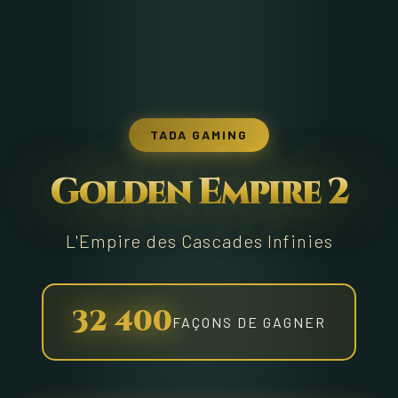
TADA GAMING
Golden Empire 2
L'Empire des Cascades Infinies
32 400
FAÇONS DE GAGNER